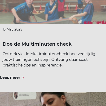
ort(a) voor iedereen
Vr
Sp
ilig sporten
13 May 2025
jscholingen
Doe de Multiminuten check
ortaanbod
Ontdek via de Multiminutencheck hoe veelzijdig
jouw trainingen écht zijn. Ontvang daarnaast
praktische tips en inspirerende…
Lees meer