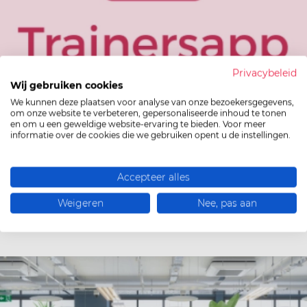
Privacybeleid
28 Feb 2025
Wij gebruiken cookies
We kunnen deze plaatsen voor analyse van onze bezoekersgegevens,
om onze website te verbeteren, gepersonaliseerde inhoud te tonen
De Trainersapp
en om u een geweldige website-ervaring te bieden. Voor meer
informatie over de cookies die we gebruiken opent u de instellingen.
Binnenkort pakken we uit met een gloednieuwe
tool die de administratie van je club nog makkelijker
Accepteer alles
maakt! De Trainersapp! Met…
Weigeren
Nee, pas aan
Lees meer