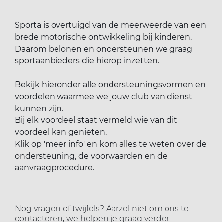
ort(a) voor iedereen
Vr
Sp
Sporta is overtuigd van de meerweerde van een
brede motorische ontwikkeling bij kinderen.
ilig sporten
Daarom belonen en ondersteunen we graag
sportaanbieders die hierop inzetten.
jscholingen
Bekijk hieronder alle ondersteuningsvormen en
voordelen waarmee we jouw club van dienst
ortaanbod
kunnen zijn.
Bij elk voordeel staat vermeld wie van dit
voordeel kan genieten.
Klik op 'meer info' en kom alles te weten over de
ondersteuning, de voorwaarden en de
aanvraagprocedure.
Nog vragen of twijfels? Aarzel niet om ons te
contacteren, we helpen je graag verder.