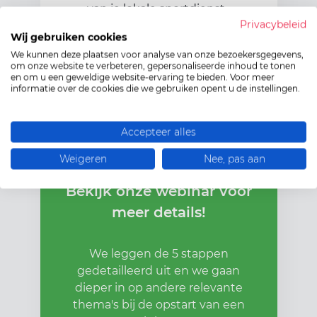
van je lokale sportdienst.
Privacybeleid
bv. voorzien in
Wij gebruiken cookies
sportaccommodatie, subsidiëring,
We kunnen deze plaatsen voor analyse van onze bezoekersgegevens,
promotie van je sportclub,
om onze website te verbeteren, gepersonaliseerde inhoud te tonen
informatie, logistieke
en om u een geweldige website-ervaring te bieden. Voor meer
informatie over de cookies die we gebruiken opent u de instellingen.
ondersteuning,...
Accepteer alles
Weigeren
Nee, pas aan
Bekijk onze webinar voor
meer details!
We leggen de 5 stappen
gedetailleerd uit en we gaan
dieper in op andere relevante
thema's bij de opstart van een