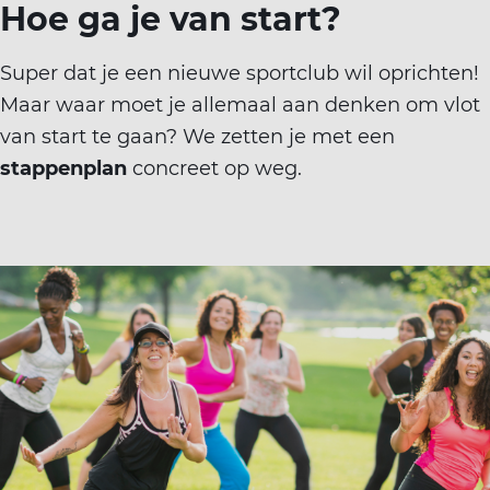
Hoe ga je van start?
ort(a) voor iedereen
Vr
Sp
Super dat je een nieuwe sportclub wil oprichten!
ilig sporten
Maar waar moet je allemaal aan denken om vlot
van start te gaan? We zetten je met een
jscholingen
stappenplan
concreet op weg.
ortaanbod