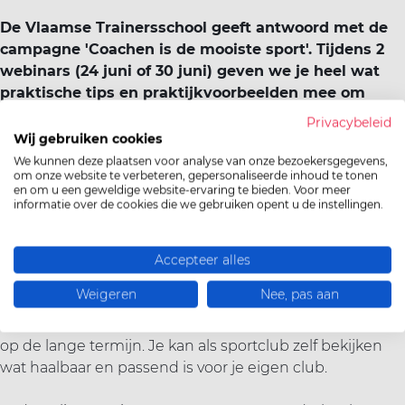
De Vlaamse Trainersschool geeft antwoord met de
campagne 'Coachen is de mooiste sport'. Tijdens 2
webinars (24 juni of 30 juni) geven we je heel wat
praktische tips en praktijkvoorbeelden mee om
jouw trainersbeleid een duwtje in de rug te geven.
Privacybeleid
Wij gebruiken cookies
We kunnen deze plaatsen voor analyse van onze bezoekersgegevens,
om onze website te verbeteren, gepersonaliseerde inhoud te tonen
en om u een geweldige website-ervaring te bieden. Voor meer
De Vlaamse Trainersschool ontwikkelde
een praktische
informatie over de cookies die we gebruiken opent u de instellingen.
gids
die voor en door sportclubbestuurders werd
opgemaakt binnen de campagne
‘Coachen is de
mooiste sport’
. Zo zijn er
7 tips om nieuwe trainers aan
Accepteer alles
te trekken
en
7 tips om trainers te behouden
door
Weigeren
Nee, pas aan
hen goed te ondersteunen en te waarderen. Sommige
tips bieden snelle resultaten, terwijl andere gericht zijn
op de lange termijn. Je kan als sportclub zelf bekijken
wat haalbaar en passend is voor je eigen club.