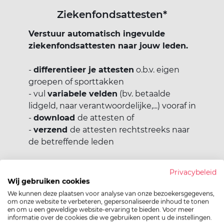
Ziekenfondsattesten*
Verstuur automatisch ingevulde
ziekenfondsattesten naar jouw leden.
-
differentieer je attesten
o.b.v. eigen
groepen of sporttakken
- vul
variabele velden
(bv. betaalde
lidgeld, naar verantwoordelijke,...) vooraf in
-
download
de attesten of
-
verzend
de attesten rechtstreeks naar
de betreffende leden
*
Mogelijk wanneer je club
Privacybeleid
persoonsgegevens van haar leden
Wij gebruiken cookies
registreert in Mijn Beheer (via
We kunnen deze plaatsen voor analyse van onze bezoekersgegevens,
Clubpakket op naam)
om onze website te verbeteren, gepersonaliseerde inhoud te tonen
en om u een geweldige website-ervaring te bieden. Voor meer
informatie over de cookies die we gebruiken opent u de instellingen.