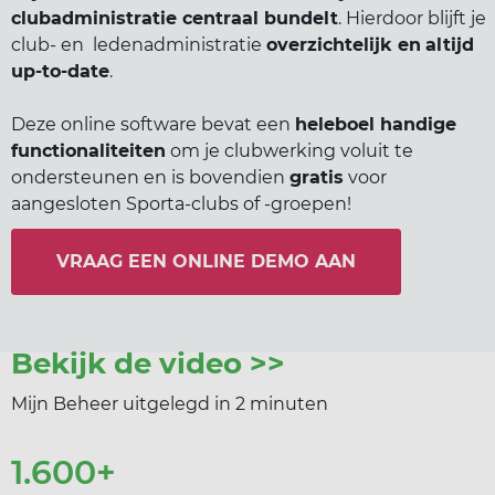
ort(a) voor iedereen
Vr
Sp
clubadministratie centraal bundelt
. Hierdoor blijft je
club- en ledenadministratie
overzichtelijk en
altijd
up-to-date
.
ilig sporten
Deze online software bevat een
heleboel handige
functionaliteiten
om je clubwerking voluit te
jscholingen
ondersteunen en is bovendien
gratis
voor
aangesloten Sporta-clubs of -groepen!
ortaanbod
VRAAG EEN ONLINE DEMO AAN
Bekijk de video >>
Mijn Beheer uitgelegd in 2 minuten
1.600+