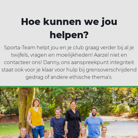
ort(a) voor iedereen
Vr
Sp
Hoe kunnen we jou
ilig sporten
helpen?
jscholingen
Sporta-Team helpt jou en je club graag verder bij al je
twijfels, vragen en moeilijkheden! Aarzel niet en
contacteer ons! Danny, ons aanspreekpunt integriteit
ortaanbod
staat ook voor je klaar voor hulp bij grensoverschrijdend
gedrag of
andere ethische thema’s.