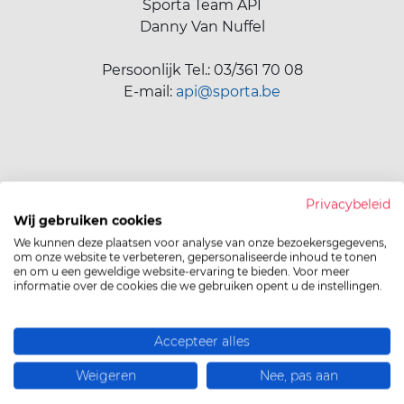
Sporta Team API
Danny Van Nuffel
Persoonlijk Tel.: 03/361 70 08
E-mail:
api@sporta.be
Privacybeleid
Wij gebruiken cookies
We kunnen deze plaatsen voor analyse van onze bezoekersgegevens,
om onze website te verbeteren, gepersonaliseerde inhoud te tonen
OF LAAT HIER JE
en om u een geweldige website-ervaring te bieden. Voor meer
informatie over de cookies die we gebruiken opent u de instellingen.
‌BERICHT ACHTER:
Accepteer alles
Weigeren
Nee, pas aan
Naam- en voornaam
*