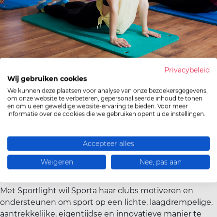
Privacybeleid
Wij gebruiken cookies
We kunnen deze plaatsen voor analyse van onze bezoekersgegevens,
Waarom een vernieuwend
om onze website te verbeteren, gepersonaliseerde inhoud te tonen
en om u een geweldige website-ervaring te bieden. Voor meer
sportaanbod ontwikkelen?
informatie over de cookies die we gebruiken opent u de instellingen.
Heel wat sporters willen tegenwoordig zelf kiezen
wanneer ze sporten, hoe intensief en met welk doel,
Accepteer alles
net zoals waar ze willen sporten en hoe vaak ze dat
Weigeren
Nee, pas aan
doen. ‌
‌‌Met Sportlight wil Sporta haar clubs motiveren en
ondersteunen om sport op een lichte, laagdrempelige,
aantrekkelijke, eigentijdse en innovatieve manier te