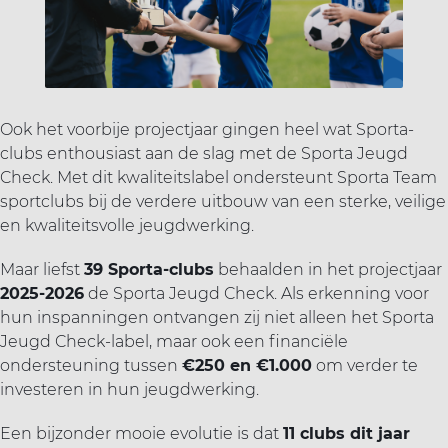
ort(a) voor iedereen
Vr
Sp
ilig sporten
Ook het voorbije projectjaar gingen heel wat Sporta-
jscholingen
clubs enthousiast aan de slag met de Sporta Jeugd
Check. Met dit kwaliteitslabel ondersteunt Sporta Team
sportclubs bij de verdere uitbouw van een sterke, veilige
ortaanbod
en kwaliteitsvolle jeugdwerking.
Maar liefst
39 Sporta-clubs
behaalden in het projectjaar
2025-2026
de Sporta Jeugd Check. Als erkenning voor
hun inspanningen ontvangen zij niet alleen het Sporta
Jeugd Check-label, maar ook een financiële
ondersteuning tussen
€250 en €1.000
om verder te
investeren in hun jeugdwerking.
Een bijzonder mooie evolutie is dat
11 clubs dit jaar