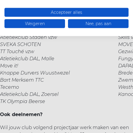
Borsbeek TTC
TTC S
SCHUBAD HERK
Hamm
Accepteer alles
St.-Niklase
Swim
KTTC Leugenberg
Jeugd
Weigeren
Nee, pas aan
Lichterveldse Zwemclub
Grimm
Atletiekclub Staden vzw
Skills
SVEKA SCHOTEN
MOVE
TT Touché vzw
Gezwi
Atletiekclub DAL, Malle
Fungy
Move it!
DAPA
Knappe Durvers Wuustwezel
Brede
Bart Merksem TTC
Zwemc
Tecemo
Westh
Atletiekclub DAL, Zoersel
Kanoc
TK Olympia Beerse
Ook deelnemen?
Wil jouw club volgend projectjaar werk maken van een