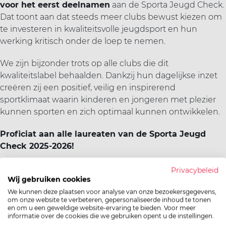
voor het eerst deelnamen
aan de Sporta Jeugd Check.
Dat toont aan dat steeds meer clubs bewust kiezen om
te investeren in kwaliteitsvolle jeugdsport en hun
werking kritisch onder de loep te nemen.
We zijn bijzonder trots op alle clubs die dit
kwaliteitslabel behaalden. Dankzij hun dagelijkse inzet
creëren zij een positief, veilig en inspirerend
sportklimaat waarin kinderen en jongeren met plezier
kunnen sporten en zich optimaal kunnen ontwikkelen.
Proficiat aan alle laureaten van de Sporta Jeugd
Check 2025-2026!
TiMe Swimming Team
Club 
Privacybeleid
Wij gebruiken cookies
Goju Ryu Nijlen en Grobbendonk
Reddi
tkd-hicham
Ac De
We kunnen deze plaatsen voor analyse van onze bezoekersgegevens,
om onze website te verbeteren, gepersonaliseerde inhoud te tonen
Vrije zwemmers Wenduine - De Haan
TTC 
en om u een geweldige website-ervaring te bieden. Voor meer
Turnkring Estetika Ekeren Donk
Nova
informatie over de cookies die we gebruiken opent u de instellingen.