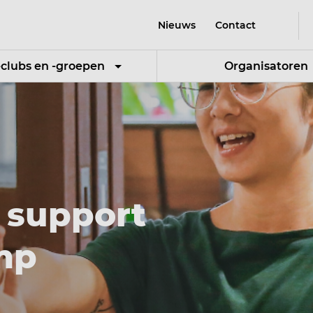
Nieuws
Contact
-clubs en -groepen
Organisatoren
 support
mp