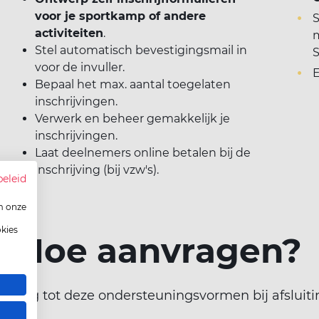
voor je sportkamp of andere
S
activiteiten
.
m
Stel automatisch bevestigingsmail in
voor de invuller.
E
Bepaal het max. aantal toegelaten
inschrijvingen.
Verwerk en beheer gemakkelijk je
inschrijvingen.
Laat deelnemers online betalen bij de
inschrijving (bij vzw's).
beleid
m onze
okies
Hoe aanvragen?
toegang tot deze ondersteuningsvormen bij afsluiti