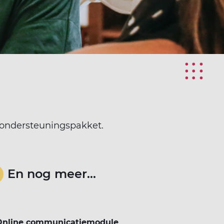
g ondersteuningspakket.
En nog meer...
Online communicatiemodule