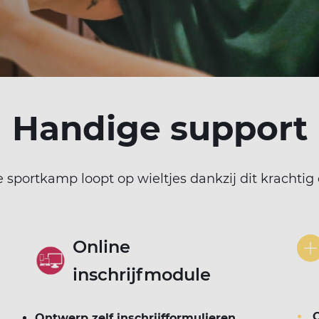
Handige support
e sportkamp loopt op wieltjes dankzij dit krachti
Online
inschrijfmodule
Ontwerp zelf inschrijfformulieren