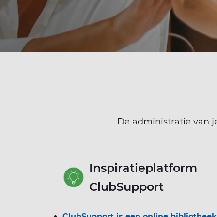
De administratie van j
Inspiratieplatform
ClubSupport
ClubSupport is een online bibliotheek