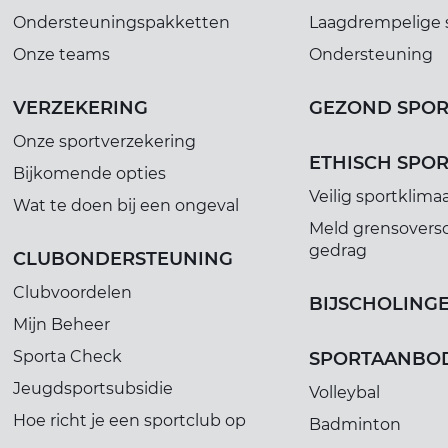
Ondersteuningspakketten
Laagdrempelige 
Onze teams
Ondersteuning
VERZEKERING
GEZOND SPO
Onze sportverzekering
ETHISCH SPO
Bijkomende opties
Veilig sportklima
Wat te doen bij een ongeval
Meld grensovers
gedrag
CLUBONDERSTEUNING
Clubvoordelen
BIJSCHOLING
Mijn Beheer
Sporta Check
SPORTAANBO
Jeugdsportsubsidie
Volleybal
Hoe richt je een sportclub op
Badminton