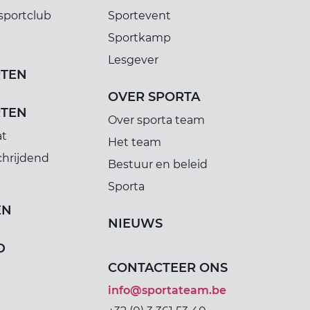
sportclub
Sportevent
Sportkamp
Lesgever
RTEN
OVER SPORTA
RTEN
Over sporta team
at
Het team
chrijdend
Bestuur en beleid
Sporta
EN
NIEUWS
D
CONTACTEER ONS
info@sportateam.be