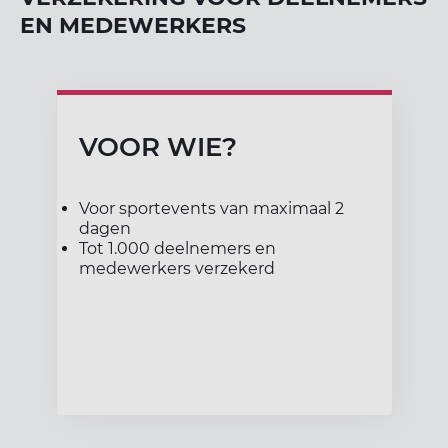
ort(a) voor iedereen
Vr
Sp
EN MEDEWERKERS
ilig sporten
VOOR WIE?
jscholingen
Voor sportevents van maximaal 2
ortaanbod
dagen
Tot 1.000 deelnemers en
medewerkers verzekerd