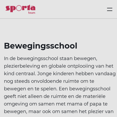
Word Sporta Team
Over Sporta Team
Sporta-clubs en -
Organisatoren
Back
Back
Back
Back
groepen
ze ondersteuningspakketten
ortevent
er Sporta Team
Ov
Bewegingsschool
dersteuningspakketten
Cl
On
Cl
Wa
La
Ge
Vo
In de bewegingsschool staan bewegen,
arom een sportverzekering
ortkamp
t team
Sp
plezierbeleving en globale ontplooiing van het
rzekering
Cl
Bi
Di
St
On
Et
Gy
kind centraal. Jonge kinderen hebben vandaag
ortclub oprichten
sgever
stuur en beleid
Sp
nog steeds onvoldoende ruimte om te
ubondersteuning
Wa
Sp
On
Me
Ta
bewegen en te spelen. Een bewegingsschool
ze teams
ortcompetitie
orta
Sp
geeft niet alleen de ruimte en de materiële
ltisport
Je
Mu
Z
omgeving om samen met mama of papa te
bewegen, maar ook om samen het plezier van
Le