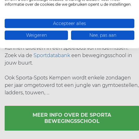
kinderen van 2 tot 8 jaar, ongeacht hun persoonlijke
informatie over de cookies die we gebruiken opent u de instellingen.
niveau en verwachtingen, zin krijgen om te bewegen
en dat bewegen ook zin geven. ‌
Accepteer alles
‌Verschillende clubs en gemeentes organiseren een
Weigeren
Nee, pas aan
bewegingsschool waar peuters en kleuters zich
kunnen uitleven in een speelbos vol hindernissen.
Zoek via de
Sportdatabank
een bewegingsschool in
jouw buurt. ‌ ‌
‌Ook Sporta-Spots Kempen wordt enkele zondagen
per jaar omgetoverd tot een jungle van gymtoestellen,
ladders, touwen, ...
MEER INFO OVER DE SPORTA
BEWEGINGSSCHOOL