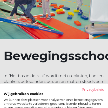
Bewegingsscho
‌‌In “Het bos in de zaal” wordt met oa. plinten, banken,
planken, autobanden, buizen en matten steeds een
veranderende, rijke en weldoordachte
Privacybeleid
bewegingsomgeving gecreëerd. De kinderen worden
Wij gebruiken cookies
zo tot een spontane bewegingsactiviteit
We kunnen deze plaatsen voor analyse van onze bezoekersgegevens,
om onze website te verbeteren, gepersonaliseerde inhoud te tonen
gestimuleerd. In de bewegingsschool kunnen alle
en om u een geweldige website-ervaring te bieden. Voor meer