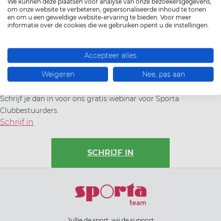
We kunnen deze plaatsen voor analyse van onze bezoekersgegevens,
heel wat
statistieken
over je leden kan terugvinden. Leden
om onze website te verbeteren, gepersonaliseerde inhoud te tonen
en om u een geweldige website-ervaring te bieden. Voor meer
opgedeeld in leeftijdscategorieën, drop out gegevens,
informatie over de cookies die we gebruiken opent u de instellingen.
trainersstatistieken, ...
​j
e eenvoudig aansluit
attesten
kan genereren voor je lokale
erkenning/subsidiëring?
Accepteer alles
je via
ClubSupport
super interessante info kan terugvinden.
Weigeren
Nee, pas aan
Wil je alle functionaliteiten van Mijn Beheer leren kennen?
Schrijf je dan in voor ons gratis webinar voor Sporta
Clubbestuurders
.
Schrijf in
SCHRIJF IN
Jullie de sport, wij de support