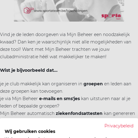
ort(a) voor iedereen
Vr
Sp
ilig sporten
Vind je de leden doorgeven via Mijn Beheer een noodzakelijk
kwaad? Dan ken je waarschijnlijk niet alle mogelijkheden van
jscholingen
deze tool! Want met Mijn Beheer trachten we jouw
clubadministratie héél wat makkelijker te maken!
ortaanbod
Wist je bijvoorbeeld dat...
je je club makkelijk kan organiseren in
groepen
en leden aan
deze groepen kan toevoegen.
je via Mijn Beheer
e-mails en sms'jes
kan uitsturen naar al je
leden of bepaalde groepen?
Mijn Beheer automatisch
ziekenfondsattesten
kan genereren
en je deze met 1 druk op de knop naar je leden kan verzenden?
Privacybeleid
je leden
online kunnen inschrijven
voor het sportseizoen, een
Wij gebruiken cookies
kamp of eetavond en ze onmiddellijk online kunnen betalen?
- je